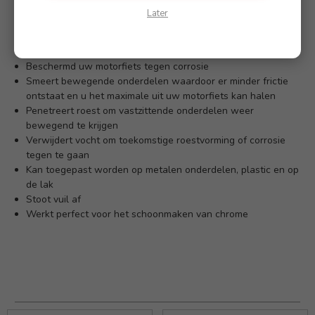
losgedraaid krijgt, MO-94 is alles wat u nodig hebt.
Later
Eigenschappen:
Beschermd uw motorfiets tegen corrosie
Smeert bewegende onderdelen waardoor er minder frictie
ontstaat en u het maximale uit uw motorfiets kan halen
Penetreert roest om vastzittende onderdelen weer
bewegend te krijgen
Verwijdert vocht om toekomstige roestvorming of corrosie
tegen te gaan
Kan toegepast worden op metalen onderdelen, plastic en op
de lak
Stoot vuil af
Werkt perfect voor het schoonmaken van chrome