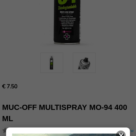
€ 7.50
MUC-OFF MULTISPRAY MO-94 400
ML
(Nog geen reviews)
Schrijf een review
×