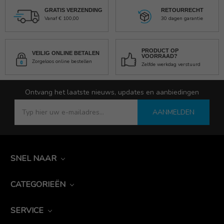
GRATIS VERZENDING
RETOURRECHT
Vanaf € 100,00
30 dagen garantie
PRODUCT OP
VEILIG ONLINE BETALEN
VOORRAAD?
Zorgeloos online bestellen
Zelfde werkdag verstuurd
Ontvang het laatste nieuws, updates en aanbiedingen
AANMELDEN
SNEL NAAR
CATEGORIEËN
SERVICE