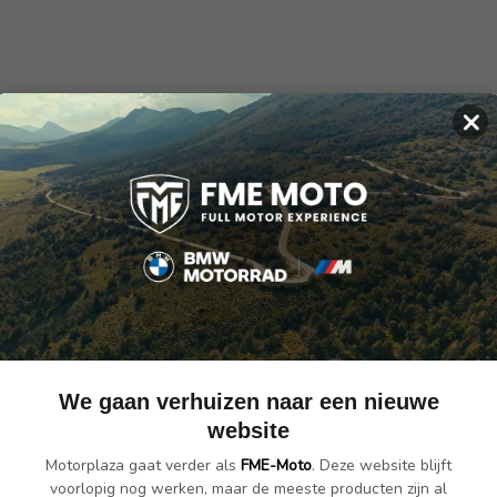
×
del voor wanneer je alleen genoegen neemt met de beste kwaliteit en 
jk, ongeacht de weer- en/of rijomstandigheden waarin jouw motor zic
ogy" die zorgt voor een nette afwerking van jouw motorfiets.
delen
en laat uw motor glanzen
We gaan verhuizen naar een nieuwe
website
Motorplaza gaat verder als
FME-Moto
. Deze website blijft
voorlopig nog werken, maar de meeste producten zijn al