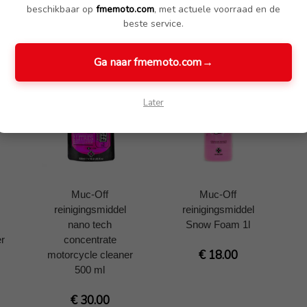
beschikbaar op
fmemoto.com
, met actuele voorraad en de
beste service.
Ga naar fmemoto.com
→
Later
Muc-Off
Muc-Off
reinigingsmiddel
reinigingsmiddel
nano tech
Snow Foam 1l
r
concentrate
€ 18.00
motorcycle cleaner
500 ml
€ 30.00