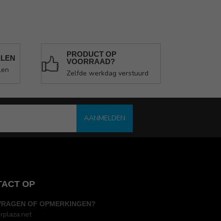
PRODUCT OP
ALEN
VOORRAAD?
len
Zelfde werkdag verstuurd
AANMELDEN
TACT OP
VRAGEN OF OPMERKINGEN?
rplaza.net