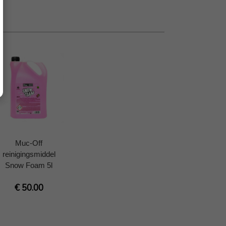
Muc-Off
reinigingsmiddel
Snow Foam 5l
€ 50.00