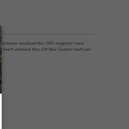
het beste resultaat! Muc Off's magische Nano
h heeft verkeerd. Muc-Off Bike Cleaner heeft een