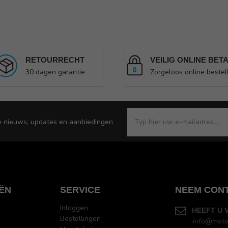
RETOURRECHT
VEILIG ONLINE BET
30 dagen garantie
Zorgeloos online bestel
e nieuws, updates en aanbiedingen
ËN
SERVICE
NEEM CON
Inloggen
HEEFT U 
Bestellingen
info@moto