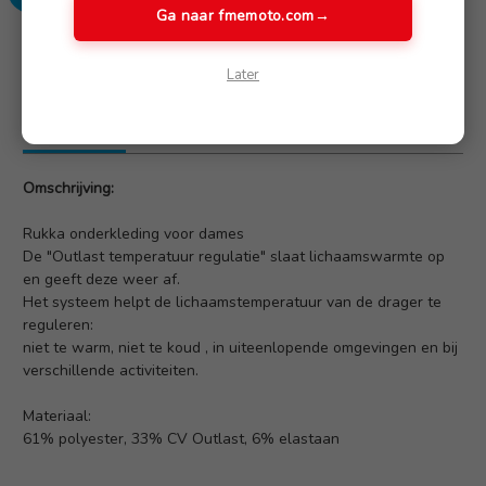
Ga naar fmemoto.com
→
SKU: 979779
Later
Omschrijving
(Nog geen reviews)
Omschrijving:
Rukka onderkleding voor dames
De "Outlast temperatuur regulatie" slaat lichaamswarmte op
en geeft deze weer af.
Het systeem helpt de lichaamstemperatuur van de drager te
reguleren:
niet te warm, niet te koud , in uiteenlopende omgevingen en bij
verschillende activiteiten.
Materiaal:
61% polyester, 33% CV Outlast, 6% elastaan