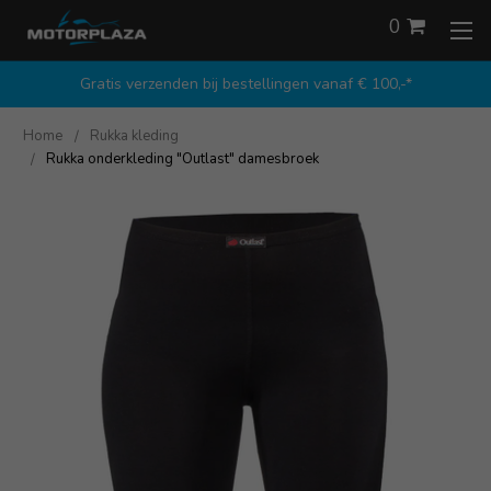
0
Gratis verzenden bij bestellingen vanaf € 100,-*
Home
Rukka kleding
Rukka onderkleding "Outlast" damesbroek