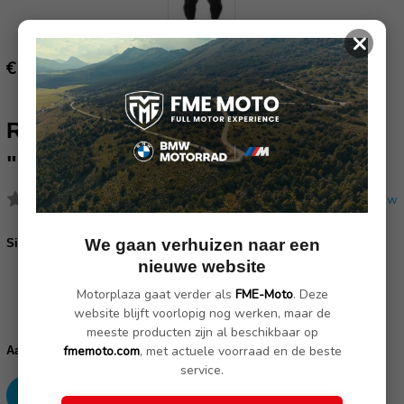
×
€ 69.95
RUKKA ONDERKLEDING
"OUTLAST" DAMESBROEK
(Nog geen reviews)
Schrijf een review
We gaan verhuizen naar een
Size:
*
nieuwe website
02/ S / 36
03/ M / 38
04 / L / 40
05 / XL / 42
Motorplaza gaat verder als
FME-Moto
. Deze
website blijft voorlopig nog werken, maar de
Huidige
meeste producten zijn al beschikbaar op
voorraad:
Verhoog
Verlaag
fmemoto.com
, met actuele voorraad en de beste
Aantal:
aantallen:
aantallen:
service.