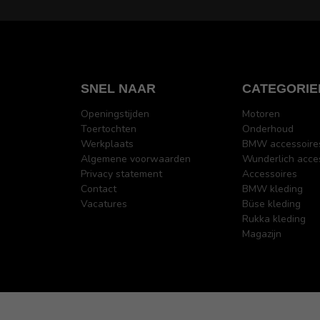
SNEL NAAR
CATEGORIE
Openingstijden
Motoren
Toertochten
Onderhoud
Werkplaats
BMW accessoire
Algemene voorwaarden
Wunderlich acce
Privacy statement
Accessoires
Contact
BMW kleding
Vacatures
Büse kleding
Rukka kleding
Magazijn