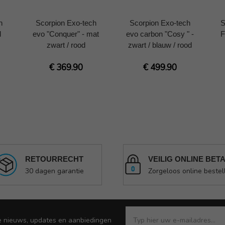
h
Scorpion Exo-tech
Scorpion Exo-tech
S
d
evo "Conquer" - mat
evo carbon "Cosy " -
F
zwart / rood
zwart / blauw / rood
€ 369.90
€ 499.90
RETOURRECHT
VEILIG ONLINE BET
30 dagen garantie
Zorgeloos online bestel
e nieuws, updates en aanbiedingen