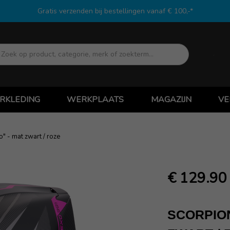
Gratis verzenden bij bestellingen vanaf € 100,-*
Zoek
RKLEDING
WERKPLAATS
MAGAZIJN
VE
" - mat zwart / roze
€ 129.90
SCORPION