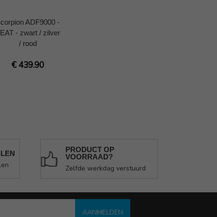
corpion ADF9000 -
EAT - zwart / zilver
/ rood
€ 439.90
PRODUCT OP
ALEN
VOORRAAD?
len
Zelfde werkdag verstuurd
AANMELDEN