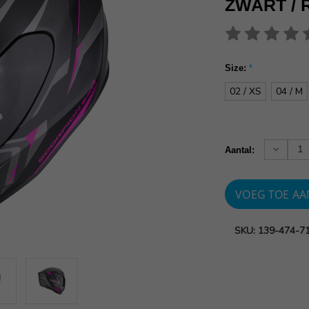
ZWART / 
Size:
*
02 / XS
04 / M
Huidige
voorraad:
Verhoog
Aantal:
aantallen
SKU: 139-474-7