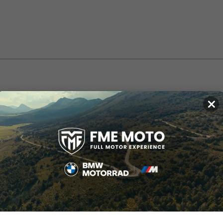
me helm die veiligheid en comfort combineert.
×
solide bescherming, terwijl het lichte gewicht zorgt voor comfortabel 
ier eenvoudig en snel wisselen, altijd goed afsluitend voor maximale b
door condensvorming wordt tegengegaan en u goed zicht houdt onder a
ar voor eenvoudige reiniging.
pasvorm, en de KwikFit™ wangstukken maken de helm geschikt voor de
veilige en eenvoudige bevestiging.
iligheid, comfort en gebruiksgemak, en is daarmee een ideale keuze 