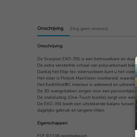
Omschrijving
(Nog geen reviews)
Omschrijving:
De Scorpion EXO-391 is een betrouwbare en duurza
De extra versterkte schaal van polycarbonaat biedt 
Dankzij het Ellip-tec viziersysteem kunt u het viz
Het vizier is Pinlock MaxVision voorbereid, waar
Het KwikWick®C interieur is ademend en uitneemba
De 3D wangstukken zorgen voor een persoonlijke 
De snelsluiting (One-Touch buckle) zorgt voor een 
De EXO-391 biedt een uitstekende balans tussen ve
dagelijks gebruik en langere ritten.
Eigenschappen:
ECE R22.06 goedgekeurd