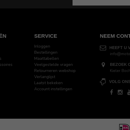
ËN
SERVICE
NEEM CON
Inloggen
HEEFT U 
Bestellingen
info@moto
s
Maattabellen
ssoires
Veelgestelde vragen
BEZOEK 
Retourneren webshop
Kieler Boc
Verlanglijst
VOLG ONS
Laatst bekeken
Account instellingen