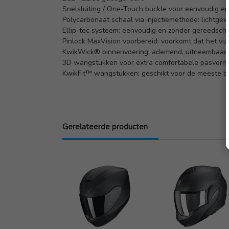
Snelsluiting / One-Touch buckle voor eenvoudig en
Polycarbonaat schaal via injectiemethode: lichtgew
Ellip-tec systeem: eenvoudig en zonder gereedschap
Pinlock MaxVision voorbereid: voorkomt dat het viz
KwikWick® binnenvoering: ademend, uitneembaar
3D wangstukken voor extra comfortabele pasvorm
KwikFit™ wangstukken: geschikt voor de meeste b
Gerelateerde producten