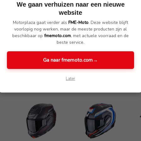
We gaan verhuizen naar een nieuwe
 veilig vastmaken
website
icht en stevig
 het vizier wisselen.
Motorplaza gaat verder als
FME-Moto
. Deze website blijft
ier beslaat, voor helder zicht onder alle omstandigheden
voorlopig nog werken, maar de meeste producten zijn al
 en wasbaar
beschikbaar op
fmemoto.com
, met actuele voorraad en de
beste service.
rilmonturen
Ga naar fmemoto.com
→
Later