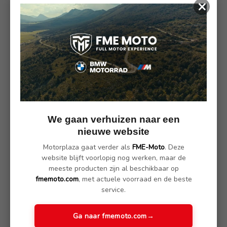
×
SKU: 42721-125
Omschrijving
(Nog geen reviews)
Omschrijving
Dankzij de driedimensionale constructie en een dikte van acht
millimeter kan de lucht tijdens het rijden vrij circuleren.
We gaan verhuizen naar een
Zelfs onder zware belasting blijft dit effect behouden: niet
alleen is de luchtcirculatie gewaarborgd, maar het zadel blijft
nieuwe website
zelfs bij regen grotendeels droog.
Motorplaza gaat verder als
FME-Moto
. Deze
Ook warmt de Cool Cover niet op in de zon.
website blijft voorlopig nog werken, maar de
Een extra voordeel: het zorgt voor een masserend effect, wat
meeste producten zijn al beschikbaar op
de vermoeidheidssymptomen vermindert.
fmemoto.com
, met actuele voorraad en de beste
service.
Kenmerken
Ga naar fmemoto.com
→