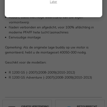
Later
krachtverdeling
Antislip overtrekmateriaal, bestand tegen zweet,
gecombineerd met Alcantara-vouwen
RoburC basis met hoge weerstand van uw eigen
vormontwerp
Naden verbonden en afgedicht, voor 100% afdichting in
moderne PFAFF hete lucht lasmachines
Eenvoudige montage
Opmerking: Als de originele lage buddy op uw motor is
gemonteerd, hebt u de montageset 40050-000 nodig.
Geschikt voor de modellen:
R 1200 GS (-2007)(2008-2009)(2010-2012)
R 1200 GS Adventure (-2007)(2008-2009)(2010-2013)
GRATIS VERZENDING
RETOURRECHT