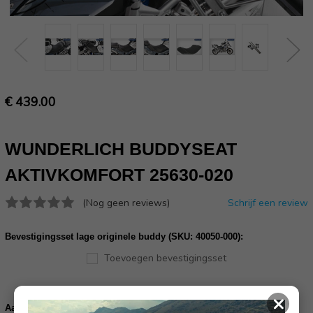
€ 439.00
WUNDERLICH BUDDYSEAT
AKTIVKOMFORT 25630-020
(Nog geen reviews)
Schrijf een review
Bevestigingsset lage originele buddy (SKU: 40050-000):
Toevoegen bevestigingsset
Huidige
×
voorraad:
Verhoog
Verlaag
Aantal: