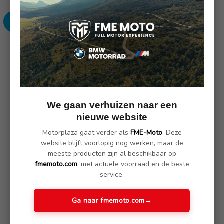
aantallen:
aantallen:
SKU: 25630-020
Omschrijving
(Nog geen reviews)
We gaan verhuizen naar een
Buddy Ergo. Buddy met een uitgebreid bewerkte schuimkern
nieuwe website
met een geheel nieuwe contour en een unieke materiaal
Motorplaza gaat verder als
FME-Moto
. Deze
structuur.
website blijft voorlopig nog werken, maar de
meeste producten zijn al beschikbaar op
Normaal = standaard / serie zithoogte BMW R 1200 GS (voor
fmemoto.com
, met actuele voorraad en de beste
BMW R 1200 GS Adventure ca. 20 mm lager)
service.
Inzinking in het midden van de stoel.
Ontlading van de stuitbeen en geoptimaliseerde
gewichtsverdeling in de gehele rug.
Ga naar fmemoto.com
→
De progressieve constructie van twee lagen met een gladde
bovenlaag en een strakke kern garandeert een uniforme