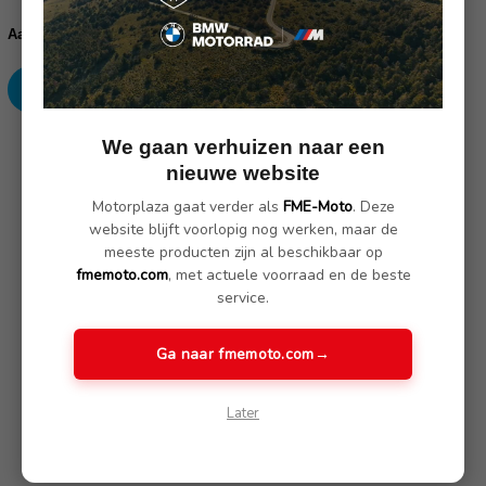
Huidige
voorraad:
Verhoog
Verlaag
Aantal:
aantallen:
aantallen:
We gaan verhuizen naar een
SKU: 43520-222, 43520-212
nieuwe website
Motorplaza gaat verder als
FME-Moto
. Deze
Omschrijving
(1 review)
website blijft voorlopig nog werken, maar de
meeste producten zijn al beschikbaar op
fmemoto.com
, met actuele voorraad en de beste
Koepelversterking voor BMW R 1200 GS LC en BMW R 1200
service.
GS Adventure LC met originele koepel. (Prijs per stuk)
Ga naar fmemoto.com
→
Extra ondersteuning om het windscherm te stabiliseren
Voorkomt geluiden door trilling en rammelen, evenals het
losraken van de originele koppeling
Later
Voorkomt dat er scheuren in de koepel trillen
Instelbare weerstand
Kruissteun voor gebruik onder zware omstandigheden of