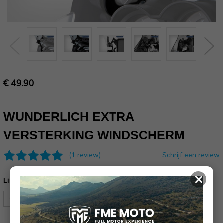
€ 49.90
WUNDERLICH EXTRA
VERSTERKING WINDSCHERM
(1 review)
Schrijf een review
×
Links/Rechts:
*