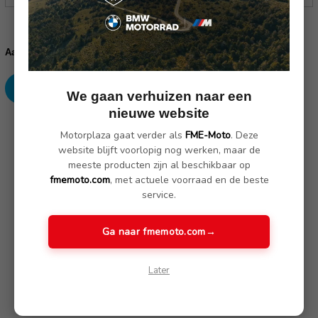
Huidige
voorraad:
Verhoog
Verlaag
Aantal:
aantallen:
aantallen:
We gaan verhuizen naar een
nieuwe website
SKU: 27810-100
Motorplaza gaat verder als
FME-Moto
. Deze
website blijft voorlopig nog werken, maar de
meeste producten zijn al beschikbaar op
Omschrijving
(Nog geen reviews)
fmemoto.com
, met actuele voorraad en de beste
service.
Vuile spruitstukken, motorbehuizingen, steenslagschade en
Ga naar fmemoto.com
→
onnodige waterturbulentie worden vaak bekritiseerd.
Deze
verlenging
van het
originele spatbord
, diepgetrokken uit ABS-
materiaal,
maakt een einde aan het probleem.
Omdat
Later
de
spatbordverlenging
sowieso uit het zicht is bevestigd, vallen
de bevestigingsschroeven niet op.