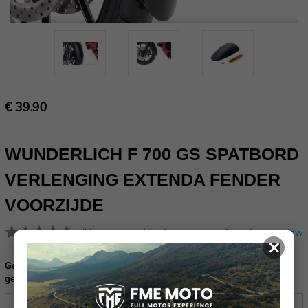
€ 39.90
WUNDERLICH F 700 GS SPATBORD
VERLENGING EXTENDA FENDER
VOORZIJDE
(Nog geen reviews)
Schrijf een review
×
Gelieve uw frame nummer in te vullen ter controle of dit product
geschikt is voor uw motor (17 karakters):