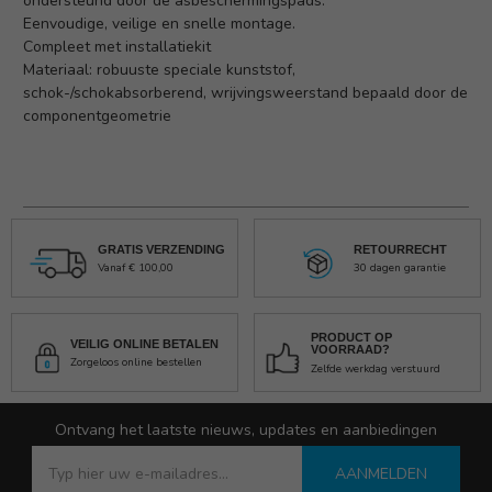
ondersteund door de asbeschermingspads.
Eenvoudige, veilige en snelle montage.
Compleet met installatiekit
Materiaal: robuuste speciale kunststof,
schok-/schokabsorberend, wrijvingsweerstand bepaald door de
componentgeometrie
GRATIS VERZENDING
RETOURRECHT
Vanaf € 100,00
30 dagen garantie
PRODUCT OP
VEILIG ONLINE BETALEN
VOORRAAD?
Zorgeloos online bestellen
Zelfde werkdag verstuurd
Ontvang het laatste nieuws, updates en aanbiedingen
AANMELDEN