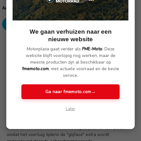
voorraad:
Verhoog
Verlaag
Aantal:
aantallen:
aantallen:
We gaan verhuizen naar een
nieuwe website
SKU: 13250-002
Motorplaza gaat verder als
FME-Moto
. Deze
website blijft voorlopig nog werken, maar de
Omschrijving
(Nog geen reviews)
meeste producten zijn al beschikbaar op
fmemoto.com
, met actuele voorraad en de beste
service.
DOUBLESHOCK asbeschermingsdoppen van Wunderlich voor
de BMW R 1300 GS en GSA
Ga naar fmemoto.com
→
Effectieve, dubbele bescherming tegen stoot- en slijpschade
aan vork, wielas en remsysteem
Later
De progressieve, toenemende wrijvingsweerstand verkort de
glijfase in tijd en ruimte tijdens langdurig contact met de weg
Ideale combinatie met beschermbeugelsystemen en -pads,
omdat het voertuig tijdens de "glijfase" extra wordt