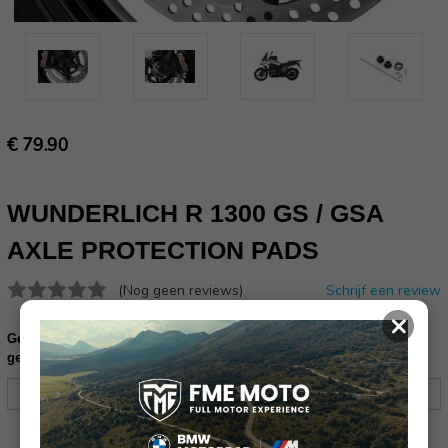
€ 79.90
WUNDERLICH R 1300 GS / GSA
AXLE PROTECTION PADS
(Nog geen reviews)
Schrijf een review
×
Gelieve uw frame nummer in te vullen ter controle of dit product
geschikt is voor uw motor (17 karakters):
Huidige