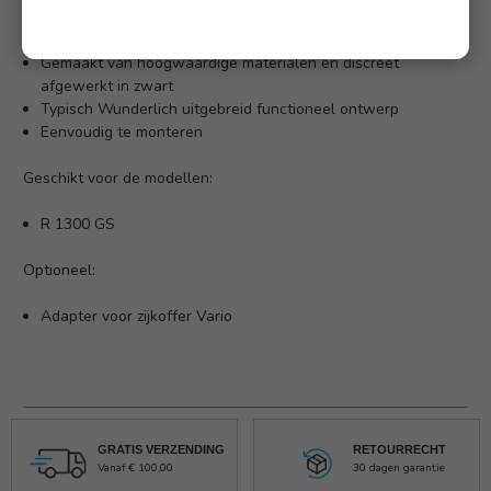
gemonteerd.
Rubberen schokdempers verminderen trillingen
Gemaakt van hoogwaardige materialen en discreet
afgewerkt in zwart
Typisch Wunderlich uitgebreid functioneel ontwerp
Eenvoudig te monteren
Geschikt voor de modellen:
R 1300 GS
Optioneel:
Adapter voor zijkoffer Vario
GRATIS VERZENDING
RETOURRECHT
Vanaf € 100,00
30 dagen garantie