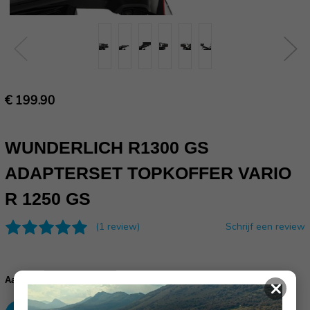
€ 199.90
WUNDERLICH R1300 GS
ADAPTERSET TOPKOFFER VARIO
R 1250 GS
(1 review)
Schrijf een review
Huidige
voorraad:
Verhoog
Verlaag
Aantal:
×
aantallen:
aantallen: