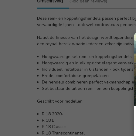
Omschrijving
(Nog geen reviews)
Deze rem- en koppelingshendels passen perfect bij 
vervaardigde lijnen - ook wel contrastcuts genoem
Naast de finesse van het design wordt bijzondere
een royaal bereik waarin iedereen zeker zijn indivi
Hoogwaardige set rem- en koppelingshendels, 
Hoogwaardig en in elk opzicht elegant verwerkt
Individueel instelbaar in 6 standen - ook tijdens 
Brede, comfortabele greepvlakken
De hendels combineren perfect vakmanschap en 
Set bestaande uit een rem- en een koppelingsh
Geschikt voor modellen:
R 18 2020-
R 18 B
R 18 Classic
R 18 Transcontinental