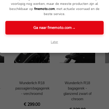
voorlopig nog werken, maar de meeste producten zijn al
beschikbaar op
fmemoto.com
, met actuele voorraad en de
beste service.
Ga naar fmemoto.com
→
Later
Wunderlich R18
Wunderlich R18
-
passagiersbagagerek
bagagerek -
- verchroomd
glanzend zwart of
chroom
€ 299.00