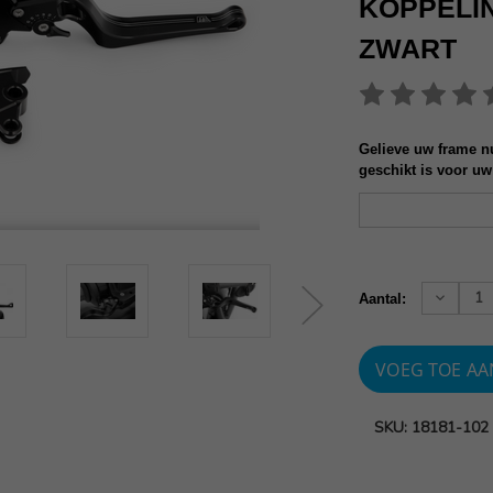
KOPPELI
ZWART
Gelieve uw frame nu
geschikt is voor uw
Huidige
voorraad:
Verhoog
Aantal:
aantallen
SKU: 18181-102