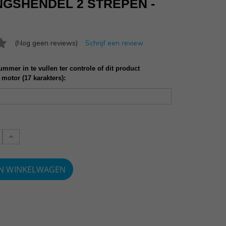
NGSHENDEL 2 STREPEN -
(Nog geen reviews)
Schrijf een review
mmer in te vullen ter controle of dit product
 motor (17 karakters):
Verlaag
:
aantallen: