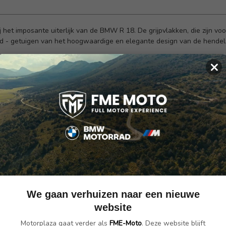
het imposante uiterlijk van de BMW R 18. De grijpvlakken, die zijn vo
d - getuigen van het hoogwaardige en elegante design van de hendels 
×
 waarde gehecht aan ergonomie: de aangenaam brede greepvlakken kun
dueel passende instelling zal vinden.
Indien nodig kan de afstelling oo
perfect afgestemd op de BMW R 18
het rijden
ergonomie op de best mogelijke manier met een fijne grip
endel
We gaan verhuizen naar een nieuwe
website
Motorplaza gaat verder als
FME-Moto
. Deze website blijft