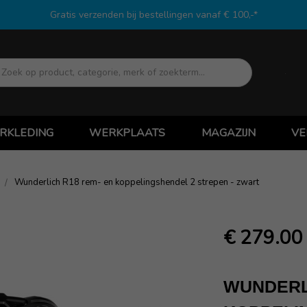
Gratis verzenden bij bestellingen vanaf € 100,-*
Zoek
RKLEDING
WERKPLAATS
MAGAZIJN
VE
Wunderlich R18 rem- en koppelingshendel 2 strepen - zwart
€ 279.00
WUNDERL