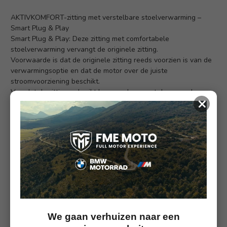
AKTIVKOMFORT-zitting met verstelbare stoelverwarming –
Smart Plug & Play
Smart Plug & Play: Deze zitting met comfortabele
stoelverwarming vervangt de originele zitting.
Voorwaarde is dat de originele zitting reeds voorzien is van de
verwarmingsoptie en dat de motor over de juiste
stroomvoorziening beschikt.
Voordat de zitting gebruikt kan worden, moet deze worden
×
aangesloten op het elektrische systeem van de motor.
Dit gebeurt met de bijpassende, kabel; Plug & Play!
Het instellen van het gewenste verwarmingsniveau gebeurt
zoals gebruikelijk via het voertuigmenu.
Dit geldt voor alle AKTIVKOMFORT-
zittingen:
Door de doordachte constructie wordt het ‘doorzakken’ van de
vulling betrouwbaar voorkomen en wordt de zitdruk gelijkmatig
We gaan verhuizen naar een
over een groter oppervlak verdeeld. Dit resulteert in een