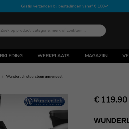
Gratis verzenden bij bestellingen vanaf € 100,-*
Zoek
RKLEDING
WERKPLAATS
MAGAZIJN
VE
Wunderlich stuursteun universeel
€ 119.90
WUNDERL