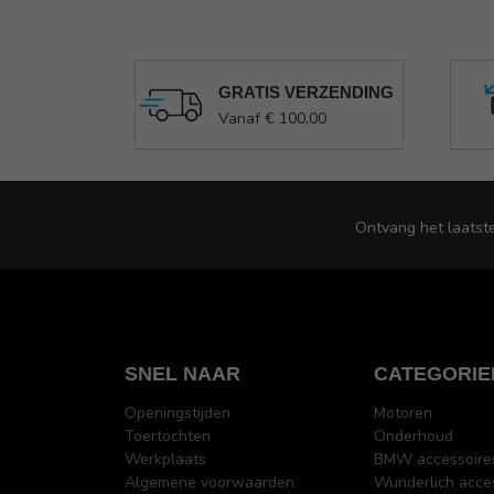
GRATIS VERZENDING
Vanaf € 100,00
Ontvang het laatst
SNEL NAAR
CATEGORIE
Openingstijden
Motoren
Toertochten
Onderhoud
Werkplaats
BMW accessoire
Algemene voorwaarden
Wunderlich acce