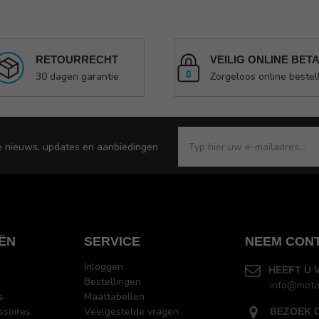
RETOURRECHT
VEILIG ONLINE BET
30 dagen garantie
Zorgeloos online bestel
e nieuws, updates en aanbiedingen
ËN
SERVICE
NEEM CON
Inloggen
HEEFT U 
Bestellingen
info@moto
s
Maattabellen
ssoires
Veelgestelde vragen
BEZOEK 