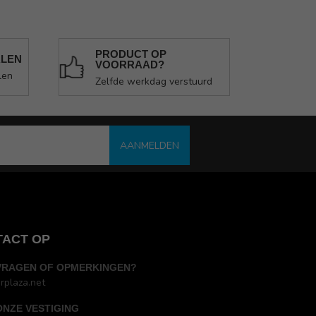
PRODUCT OP
ALEN
VOORRAAD?
len
Zelfde werkdag verstuurd
AANMELDEN
TACT OP
VRAGEN OF OPMERKINGEN?
rplaza.net
ONZE VESTIGING