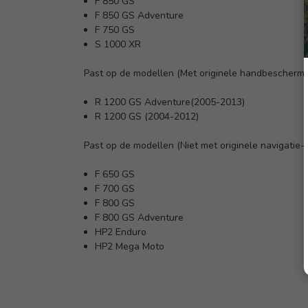
F 850 GS
F 850 GS Adventure
F 750 GS
S 1000 XR
Past op de modellen (Met originele handbeschermi
R 1200 GS Adventure(2005-2013)
R 1200 GS (2004-2012)
Past op de modellen (Niet met originele navigatie-
F 650 GS
F 700 GS
F 800 GS
F 800 GS Adventure
HP2 Enduro
HP2 Mega Moto