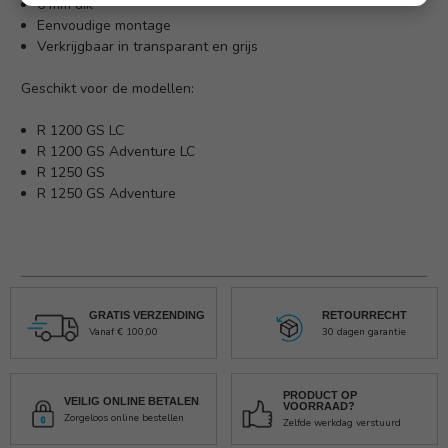
6 mm dik
Eenvoudige montage
Verkrijgbaar in transparant en grijs
Geschikt voor de modellen:
R 1200 GS LC
R 1200 GS Adventure LC
R 1250 GS
R 1250 GS Adventure
GRATIS VERZENDING
RETOURRECHT
Vanaf € 100,00
30 dagen garantie
PRODUCT OP
VEILIG ONLINE BETALEN
VOORRAAD?
Zorgeloos online bestellen
Zelfde werkdag verstuurd