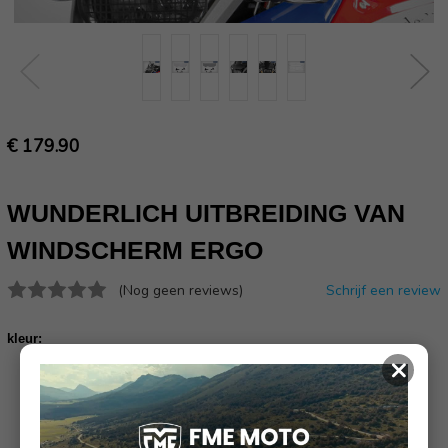
€ 179.90
WUNDERLICH UITBREIDING VAN
WINDSCHERM ERGO
(Nog geen reviews)
Schrijf een review
kleur:
×
Huidige