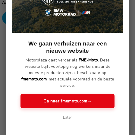
voorraad:
Verhoog
Verlaag
Aantal:
aantallen:
aantallen:
SKU: 42711-105, 42711-106
We gaan verhuizen naar een
nieuwe website
Omschrijving
(Nog geen reviews)
Motorplaza gaat verder als
FME-Moto
. Deze
website blijft voorlopig nog werken, maar de
meeste producten zijn al beschikbaar op
Deze schermdeflector perfectioneert de bescherming tegen de
fmemoto.com
, met actuele voorraad en de beste
wind van de GS. Bedekt de openingen tussen de koplampen en
service.
het windscherm.
Eigenschappen:
Ga naar fmemoto.com
→
Betere bescherming tegen de wind, zelfs bij hoge snelheden
Merkbaar stiller en minder trillingen
Later
Zeer robuuste Lexan polycarbonaat, transparant en bestand
tegen benzine