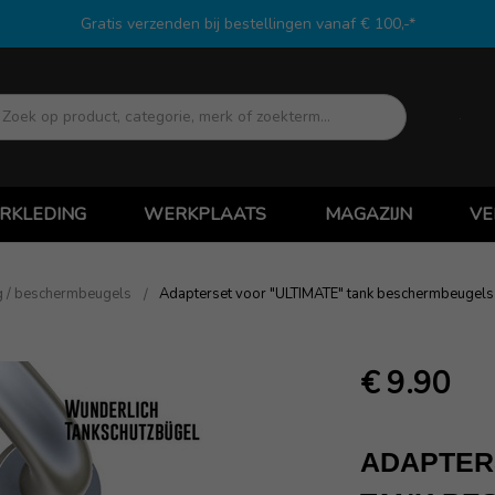
Gratis verzenden bij bestellingen vanaf € 100,-*
Zoek
RKLEDING
WERKPLAATS
MAGAZIJN
VE
g / beschermbeugels
Adapterset voor "ULTIMATE" tank beschermbeugels
€ 9.90
ADAPTER