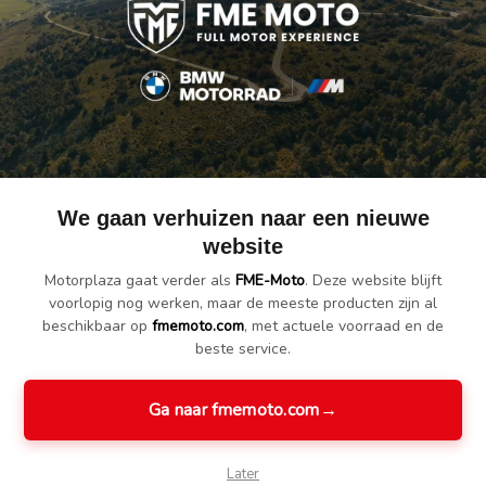
n voor de rechter- en linkerkant.
mingsbeugel precies samen met de originele BMW-motorbeschermings
We gaan verhuizen naar een nieuwe
website
Motorplaza gaat verder als
FME-Moto
. Deze website blijft
voorlopig nog werken, maar de meeste producten zijn al
beschikbaar op
fmemoto.com
, met actuele voorraad en de
beste service.
Ga naar fmemoto.com
→
 R
Wunderlich
Wunderlich Montage
W
r
Verbindingsbrug
set lampen voor
Later