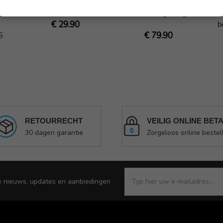
beschermbeugel
tank
beschermingsbeugel
€ 29.90
b
€ 79.90
S
RETOURRECHT
VEILIG ONLINE BET
30 dagen garantie
Zorgeloos online bestel
e nieuws, updates en aanbiedingen