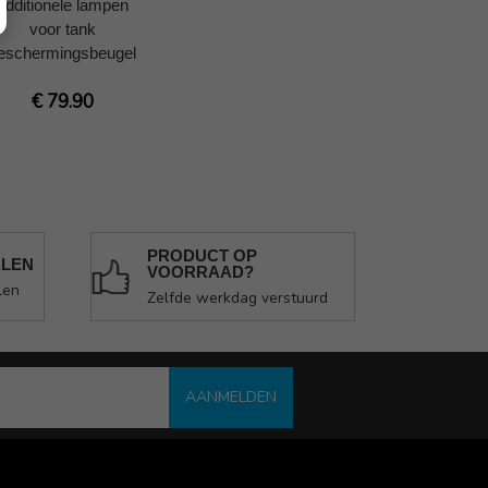
additionele lampen
voor tank
eschermingsbeugel
€ 79.90
PRODUCT OP
ALEN
VOORRAAD?
len
Zelfde werkdag verstuurd
AANMELDEN