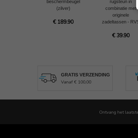
beschermbeugel
rugsteun in
(zilver)
combinatie met
originele
€ 189.90
zadeltassen - RV
€ 39.90
GRATIS VERZENDING
Vanaf € 100,00
Ontvang het laatst