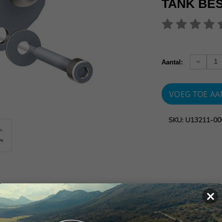
TANK BE
Huidige
voorraad:
Verhoog
Aantal:
aantallen
SKU: U13211-00
×