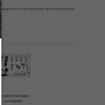
beugel kan worden bevestigd op de bijbehorende
underlich Montage
set originele