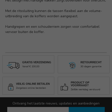
Het design met handige vakken zorgt bovendien voor overzicht.
Met de ritssluiting kunnen de tassen flexibel aan de volume-
uitbreiding van de koffers worden aangepast.
Handgrepen en een schouderriem zorgen voor comfortabel
vervoer buiten de koffer.
GRATIS VERZENDING
RETOURRECHT
Vanaf € 100,00
30 dagen garantie
PRODUCT OP
VEILIG ONLINE BETALEN
VOORRAAD?
Zorgeloos online bestellen
Zelfde werkdag verstuurd
Ontvang het laatste nieuws, updates en aanbiedingen