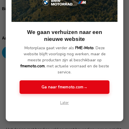
Binnentas links 77415B4FE73:
*
voeg de binnentas links toe
Huidige
We gaan verhuizen naar een
voorraad:
Verhoog
Verlaag
Aantal:
nieuwe website
aantallen:
aantallen:
Motorplaza gaat verder als
FME-Moto
. Deze
website blijft voorlopig nog werken, maar de
meeste producten zijn al beschikbaar op
fmemoto.com
, met actuele voorraad en de beste
SKU: 77415B4FE74
service.
Ga naar fmemoto.com
→
Omschrijving
(Nog geen reviews)
Later
De binnentassen voor in de zijkoffers zijn stevig en hebben de
perfecte pasvorm om de ruimte in de koffer optimaal te
benutten.