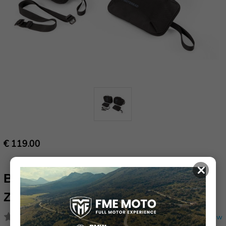
€ 119.00
×
BINNENTAS RECHTS VOOR
ZIJKOFFER R 1300 RT
(Nog geen reviews)
Schrijf een review