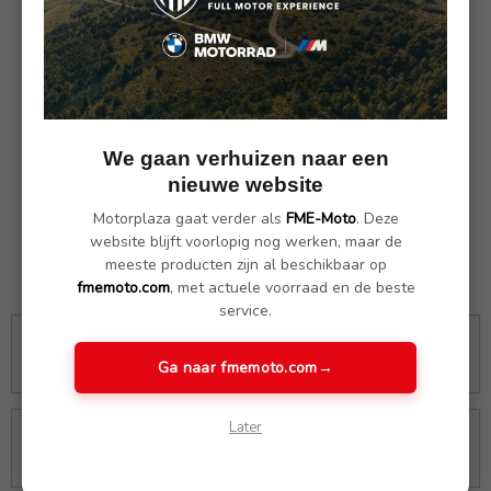
Wunderlich
Wunderlich Buddyseat
passagiersbuddy
Aktivkomfort 25630-020
We gaan verhuizen naar een
Aktivkomfort 25630-110
€ 439.00
nieuwe website
€ 389.00
Motorplaza gaat verder als
FME-Moto
. Deze
website blijft voorlopig nog werken, maar de
meeste producten zijn al beschikbaar op
fmemoto.com
, met actuele voorraad en de beste
service.
GRATIS VERZENDING
RETOURRECHT
Vanaf € 100,00
30 dagen garantie
Ga naar fmemoto.com
→
Later
PRODUCT OP
VEILIG ONLINE BETALEN
VOORRAAD?
Zorgeloos online bestellen
Zelfde werkdag verstuurd