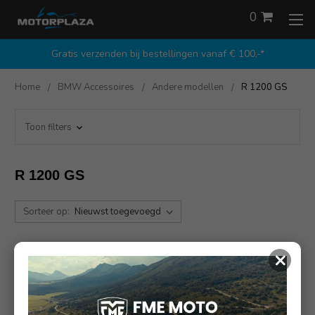
0
Gratis verzenden bij bestellingen vanaf € 100,-*
Home
BMW Accessoires
Andere modellen
R 1200 GS
Toon filters
R 1200 GS
Sorteer op:
×