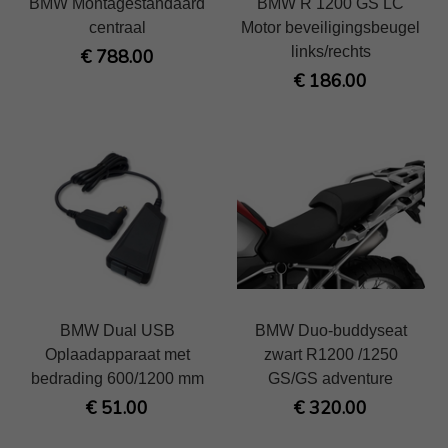
BMW Montagestandaard
BMW R 1200 GS LC
centraal
Motor beveiligingsbeugel
links/rechts
€ 788.00
€ 186.00
BMW Dual USB
BMW Duo-buddyseat
Oplaadapparaat met
zwart R1200 /1250
bedrading 600/1200 mm
GS/GS adventure
€ 51.00
€ 320.00