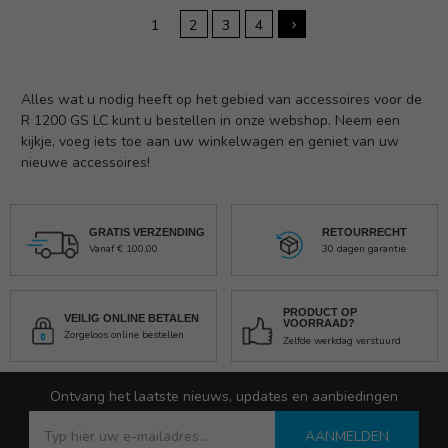
1
2
3
4
Alles wat u nodig heeft op het gebied van accessoires voor de
R 1200 GS LC kunt u bestellen in onze webshop. Neem een
kijkje, voeg iets toe aan uw winkelwagen en geniet van uw
nieuwe accessoires!
GRATIS VERZENDING
RETOURRECHT
Vanaf € 100,00
30 dagen garantie
PRODUCT OP
VEILIG ONLINE BETALEN
VOORRAAD?
Zorgeloos online bestellen
Zelfde werkdag verstuurd
Ontvang het laatste nieuws, updates en aanbiedingen
AANMELDEN