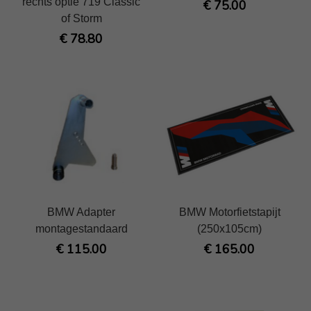
rechts optie 719 Classic
€ 75.00
of Storm
€ 78.80
BMW Adapter
BMW Motorfietstapijt
montagestandaard
(250x105cm)
€ 115.00
€ 165.00