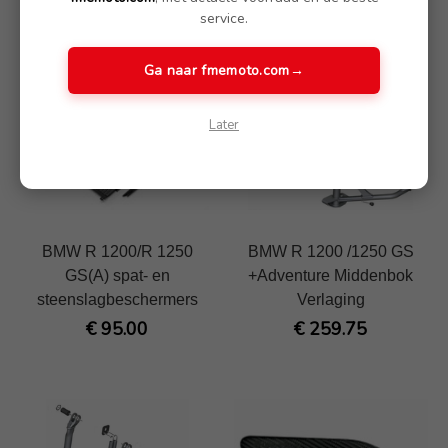
service.
Ga naar fmemoto.com
→
Later
BMW R 1200/R 1250
BMW R 1200 /1250 GS
GS(A) spat- en
+Adventure Middenbok
steenslagbeschermers
Verlaging
€ 95.00
€ 259.75