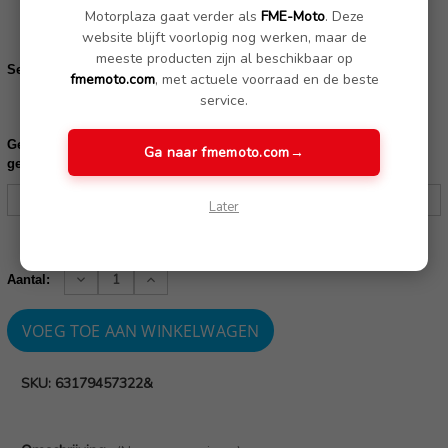
Motorplaza gaat verder als
FME-Moto
. Deze
Bestel de bevestigingsklem
website blijft voorlopig nog werken, maar de
meeste producten zijn al beschikbaar op
Set aanbouwdelen 1x[77518356947]1x[07147112446]2x[07129908467]:
fmemoto.com
, met actuele voorraad en de beste
Bestel de set aanbouwdelen
service.
Gelieve uw frame nummer in te vullen ter controle of dit product
Ga naar fmemoto.com
→
geschikt is voor uw motor:
Later
Huidige
voorraad:
Verhoog
Verlaag
Aantal:
aantallen:
aantallen:
SKU: 63179457322&