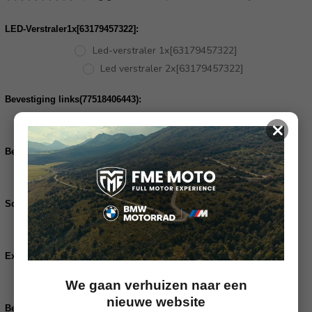
LED-Verstraler1x[63179457322]:
Led-verstraler 1x[63179457322]
Led verstraler 2x[63179457322]
Bevestiging links(77518406443):
Bestel de bevestiging links
×
Bevestiging rechts(77518406444):
Bestel de bevestiging rechts
Schakelaar verstralers[61318394256]:
Bestel de schakelaar led verstralers
Extra kabelboom verstralers[61121540935]:
Bestel de extra kabelboom
We gaan verhuizen naar een
nieuwe website
Bevestigingsklem[32729457894]: