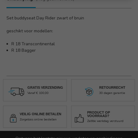
Set buddyseat Day Rider zwart of bruin
geschikt voor modellen:
R 18 Transcontinental
R 18 Bagger
GRATIS VERZENDING
RETOURRECHT
Vanaf € 100,00
30 dagen garantie
PRODUCT OP
VEILIG ONLINE BETALEN
VOORRAAD?
Zorgeloos online bestellen
Zelfde werkdag verstuurd