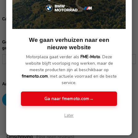
Set buddyseat Day Rider bruin C77342469403)
Carrosseriebout zonder kraag 1x(46638568782):
Bestel voor de Transcontinental bout.
We gaan verhuizen naar een
Gelieve uw frame nummer in te vullen ter controle of dit product
nieuwe website
geschikt is voor uw motor:
Motorplaza gaat verder als
FME-Moto
. Deze
website blijft voorlopig nog werken, maar de
meeste producten zijn al beschikbaar op
fmemoto.com
, met actuele voorraad en de beste
Huidige
voorraad:
service.
Verhoog
Verlaag
Aantal:
aantallen:
aantallen:
Ga naar fmemoto.com
→
Later
SKU: 77342469402,77342469403
Omschrijving
(Nog geen reviews)