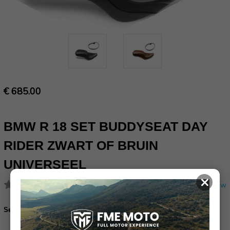
€ 685.00
BMW R 18 SET BUDDYSEAT DAY
RIDER ZWART OF BRUIN
UNIVERSEEL
×
(Nog geen reviews)
Schrijf een review
Set buddyseat Day Rider zwart of bruin:
Set buddyseat Day Rider zwart (77342469402)