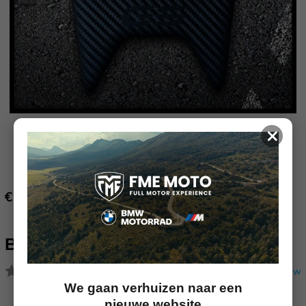
×
€ 30.00
BMW TANKPAD R1250GS
(Nog geen reviews)
Schrijf een review
We gaan verhuizen naar een
nieuwe website
Huidige