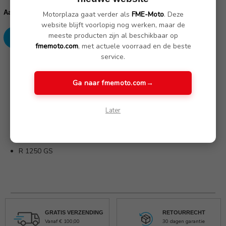
voorraad:
Verhoog
Verlaag
Aantal:
Motorplaza gaat verder als
FME-Moto
. Deze
aantallen:
aantallen:
website blijft voorlopig nog werken, maar de
meeste producten zijn al beschikbaar op
fmemoto.com
, met actuele voorraad en de beste
service.
SKU: atcarbonlcr1250gs
Ga naar fmemoto.com
→
Omschrijving
(Nog geen reviews)
Later
Tankpad geschikt voor het model:
R 1250 GS
GRATIS VERZENDING
RETOURRECHT
Vanaf € 100,00
30 dagen garantie