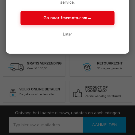
service.
VECTOR Pro Chain
Kettingslot Ø10.5/1.50m
Ga naar fmemoto.com
→
(ART4 goedgekeurd)
€ 77.90
Later
GRATIS VERZENDING
RETOURRECHT
Vanaf € 100,00
30 dagen garantie
PRODUCT OP
VEILIG ONLINE BETALEN
VOORRAAD?
Zorgeloos online bestellen
Zelfde werkdag verstuurd
Ontvang het laatste nieuws, updates en aanbiedingen
AANMELDEN