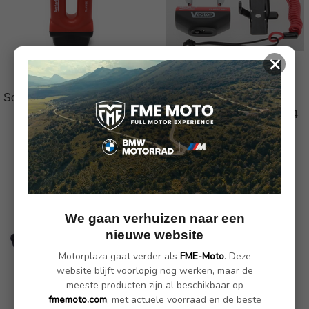
×
VECTOR Blok +
VECTOR MiniMax+
Schijfremslot Ø16mm (ART4
Schijfremslot
goedgekeurd)
Ø16mm/47x40mm (ART4
goedgekeurd
€ 62.65
€ 69.95
€ 69.60
We gaan verhuizen naar een
nieuwe website
Motorplaza gaat verder als
FME-Moto
. Deze
website blijft voorlopig nog werken, maar de
meeste producten zijn al beschikbaar op
fmemoto.com
, met actuele voorraad en de beste