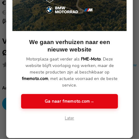
€ 62.65
€ 69.60
(Je bespaart € 6.95)
VECTOR BLOK + SCHIJFREMSLOT
We gaan verhuizen naar een
nieuwe website
Ø16MM (ART4 GOEDGEKEURD)
Motorplaza gaat verder als
FME-Moto
. Deze
(Nog geen reviews)
Schrijf een review
website blijft voorlopig nog werken, maar de
meeste producten zijn al beschikbaar op
fmemoto.com
, met actuele voorraad en de beste
Huidige
service.
voorraad:
Verhoog
Verlaag
Aantal:
aantallen:
aantallen:
Ga naar fmemoto.com
→
Later
SKU: VE2030