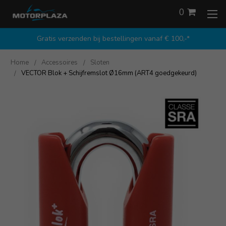
0
Gratis verzenden bij bestellingen vanaf € 100,-*
Home
Accessoires
Sloten
VECTOR Blok + Schijfremslot Ø16mm (ART4 goedgekeurd)