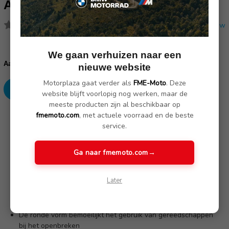
ART 4
(Nog geen reviews)
Schrijf een review
Huidige
We gaan verhuizen naar een
voorraad:
Verhoog
Verlaag
Aantal:
nieuwe website
aantallen:
aantallen:
Motorplaza gaat verder als
FME-Moto
. Deze
website blijft voorlopig nog werken, maar de
meeste producten zijn al beschikbaar op
fmemoto.com
, met actuele voorraad en de beste
SKU: 25000240
service.
Omschrijving
(Nog geen reviews)
Ga naar fmemoto.com
→
Later
14 mm dikke sluitpen
De sluitpen, het slothuis en de interne elementen van het
slotmechanisme zijn gemaakt van gehard staal
De ronde vorm bemoeilijkt het gebruik van gereedschappen
bij het openbreken