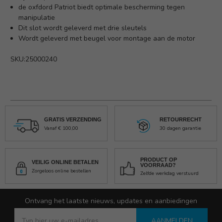
de oxfdord Patriot biedt optimale bescherming tegen
manipulatie
Dit slot wordt geleverd met drie sleutels
Wordt geleverd met beugel voor montage aan de motor
SKU:25000240
GRATIS VERZENDING
RETOURRECHT
Vanaf € 100,00
30 dagen garantie
PRODUCT OP
VEILIG ONLINE BETALEN
VOORRAAD?
Zorgeloos online bestellen
Zelfde werkdag verstuurd
Ontvang het laatste nieuws, updates en aanbiedingen
AANMELDEN