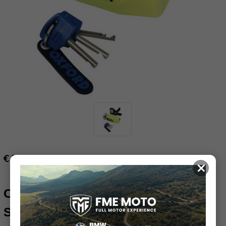
€ 54.95
×
OXFORD PATRIOT
SCHIJFREMSLOT Ø14MM GEEL