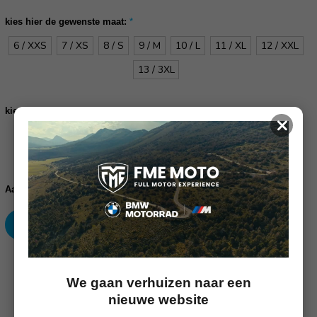
kies hier de gewenste maat:
*
6 / XXS
7 / XS
8 / S
9 / M
10 / L
11 / XL
12 / XXL
13 / 3XL
kies hier de gewenste kleur:
*
×
zwart
wit
Huidige
voorraad:
Verhoog
Verlaag
Aantal:
aantallen:
aantallen:
SKU: 33.0910
We gaan verhuizen naar een
nieuwe website
Omschrijving
(Nog geen reviews)