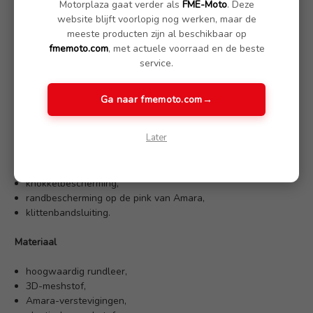
Motorplaza gaat verder als
FME-Moto
. Deze
website blijft voorlopig nog werken, maar de
meeste producten zijn al beschikbaar op
Kenmerken
fmemoto.com
, met actuele voorraad en de beste
service.
ventilatie door 3D-meshstof,
elastische inzetstukken,
padding op de handpalm,
Ga naar fmemoto.com
→
touchscreenfunctie.
Later
Veiligheid
harde schaal over de knokkels,
knokkelbescherming,
randbescherming op de pink van Amara,
klittenbandsluiting.
Materiaal
hoogwaardig rundleer,
3D-meshstof,
Amara-verstevigingen,