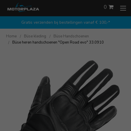
0
Gratis verzenden bij bestellingen vanaf € 100,-*
Home
Büse kleding
Büse Handschoenen
Büse heren handschoenen "Open Road evo" 33.0910