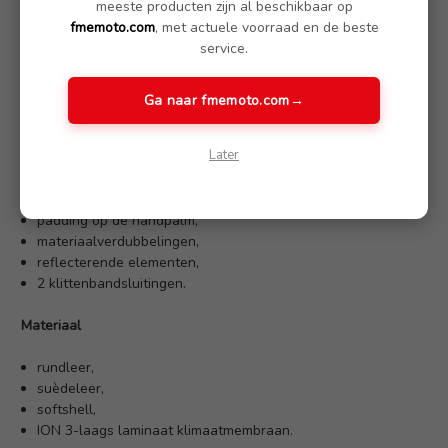
meeste producten zijn al beschikbaar op
waterdicht, winddicht en ademend,
fmemoto.com
, met actuele voorraad en de beste
directe grip dankzij ION-membraantechnologie,
service.
elastische inzetstukken,
dubbele lagen suède,
lange manchet,
Ga naar fmemoto.com
→
touchscreenfunctie.
Later
Veiligheid
harde schaal over de knokkels,
padding op de handpalm,
materiaalverdubbelingen,
reflecterende elementen,
2 klittenbandsluitingen.
Materiaal
rundleer,
suèdeleer,
softshell,
ION 3-laags laminaat klimaatmembraan.