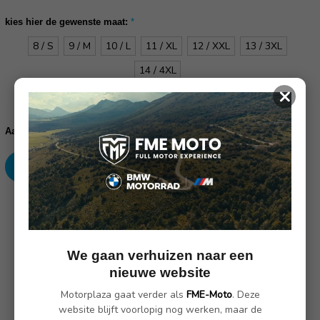
kies hier de gewenste maat:
*
8 / S
9 / M
10 / L
11 / XL
12 / XXL
13 / 3XL
14 / 4XL
×
Huidige
voorraad:
Verhoog
Verlaag
Aantal:
aantallen:
aantallen:
SKU: 30.9800
Omschrijving
(Nog geen reviews)
We gaan verhuizen naar een
nieuwe website
Motorplaza gaat verder als
FME-Moto
. Deze
Kenmerken
website blijft voorlopig nog werken, maar de