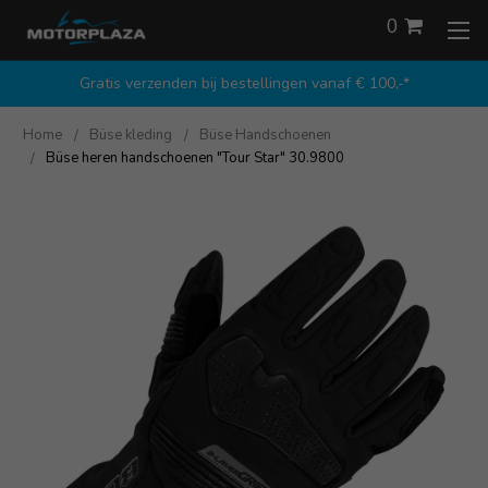
0
Gratis verzenden bij bestellingen vanaf € 100,-*
Home
Büse kleding
Büse Handschoenen
Büse heren handschoenen "Tour Star" 30.9800