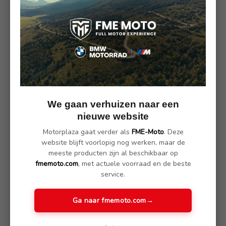
Omschrijving
(Nog geen reviews)
Omschrijving
Reiniging, onderhoud en bescherming – voor je motorzadel
S100 Zadelverzorging verwijdert effectief vuil en zorgt voor
We gaan verhuizen naar een
een antislip zitoppervlak. Dit product is perfect voor het
nieuwe website
onderhoud van motorzadels van kunststof of leer. Het
behandelde materiaal wordt voorzien van belangrijke
Motorplaza gaat verder als
FME-Moto
. Deze
voedingsstoffen, waardoor het niet broos wordt. De
website blijft voorlopig nog werken, maar de
geïntegreerde UV-bescherming in dit verzorgingsproduct
meeste producten zijn al beschikbaar op
voorkomt bovendien het verbleken van kunststof of leer. Bij elk
fmemoto.com
, met actuele voorraad en de beste
gebruik wordt de kleur van het motorzadel opgefrist.
service.
Ga naar fmemoto.com
→
Kenmerken