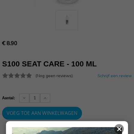
€ 8.90
S100 SEAT CARE - 100 ML
(Nog geen reviews)
Schrijf een review
Huidige
voorraad:
Verhoog
Verlaag
Aantal:
aantallen:
aantallen:
×
SKU: 43980-000