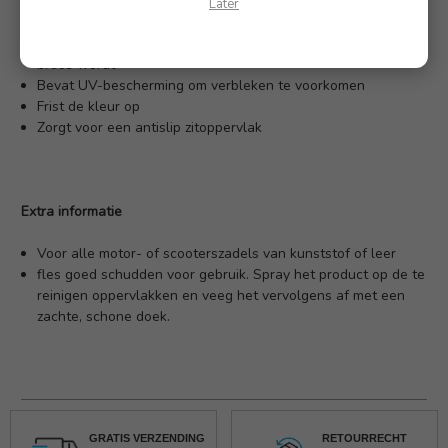
Later
Verwijdert vuil uit de poriën
Onderhoudt en voedt kunststof of leer en voorkomt dat het
broos wordt
Bevat UV-bescherming om verbleken te voorkomen
Frist de kleur op
Zorgt voor een antislip zitoppervlak
Extra informatie
Voor alle motor- of scooterszadels van kunststof of leer
fles goed schudden voor gebruik. Spray het product op de te
reinigen oppervlakken en veeg het vervolgens af met een
zachte, schone doek.
GRATIS VERZENDING
RETOURRECHT