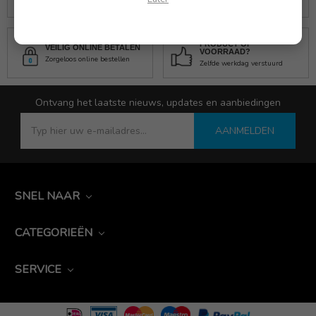
PRODUCT OP
VEILIG ONLINE BETALEN
VOORRAAD?
Zorgeloos online bestellen
Zelfde werkdag verstuurd
Ontvang het laatste nieuws, updates en aanbiedingen
AANMELDEN
SNEL NAAR
CATEGORIEËN
SERVICE