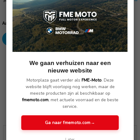
Huidige
voorraad:
Verhoog
Verlaag
Aantal:
aantallen:
aantallen:
SKU: wo 27780
We gaan verhuizen naar een
nieuwe website
Omschrijving
(Nog geen reviews)
Motorplaza gaat verder als
FME-Moto
. Deze
website blijft voorlopig nog werken, maar de
meeste producten zijn al beschikbaar op
51257681202
fmemoto.com
, met actuele voorraad en de beste
service.
Ga naar fmemoto.com
→
GRATIS VERZENDING
RETOURRECHT
Later
Vanaf € 100,00
30 dagen garantie