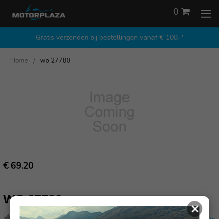
0
Gratis verzenden bij bestellingen vanaf € 100,-*
Home
wo 27780
€ 69.20
WO 27780
×
(Nog geen reviews)
Schrijf een review