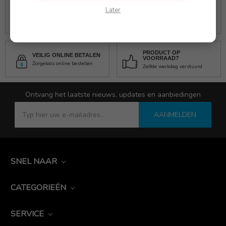
Later
GRATIS VERZENDING
RETOURRECHT
Vanaf € 100,00
30 dagen garantie
PRODUCT OP
VEILIG ONLINE BETALEN
VOORRAAD?
Zorgeloos online bestellen
Zelfde werkdag verstuurd
Ontvang het laatste nieuws, updates en aanbiedingen
AANMELDEN
SNEL NAAR
CATEGORIEËN
SERVICE