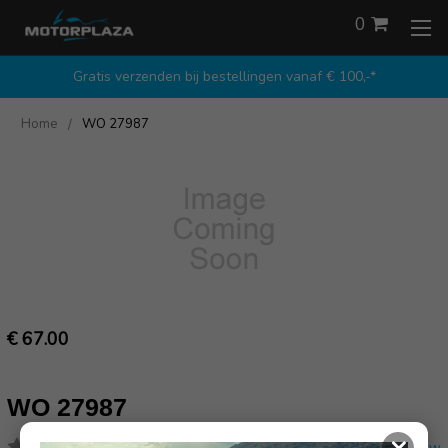
0
Gratis verzenden bij bestellingen vanaf € 100,-*
Home
WO 27987
€ 67.00
WO 27987
×
(Nog geen reviews)
Schrijf een review