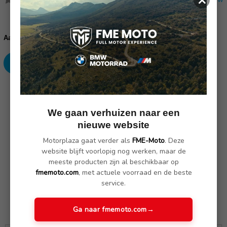
Huidige
voorraad:
Verhoog
Verlaag
Aantal:
aantallen:
aantallen:
SKU: wo 27987
We gaan verhuizen naar een
Omschrijving
nieuwe website
(Nog geen reviews)
Motorplaza gaat verder als
FME-Moto
. Deze
website blijft voorlopig nog werken, maar de
4x
halbkugel 5.7
meeste producten zijn al beschikbaar op
fmemoto.com
, met actuele voorraad en de beste
polyriem
service.
Ga naar fmemoto.com
→