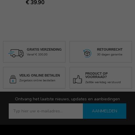
€ 39.90
GRATIS VERZENDING
RETOURRECHT
Vanaf € 100,00
30 dagen garantie
PRODUCT OP
VEILIG ONLINE BETALEN
VOORRAAD?
Zorgeloos online bestellen
Zelfde werkdag verstuurd
Ontvang het laatste nieuws, updates en aanbiedingen
AANMELDEN