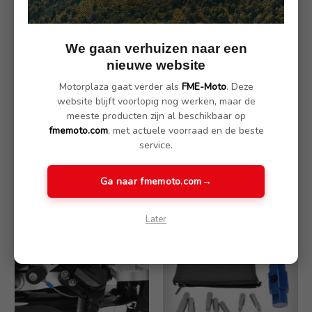
We gaan verhuizen naar een
nieuwe website
Motorplaza gaat verder als
FME-Moto
. Deze
website blijft voorlopig nog werken, maar de
meeste producten zijn al beschikbaar op
Wunderlich
Wunderlich
fmemoto.com
, met actuele voorraad en de beste
motorcontactdoos DIN
gereedschapskist met
service.
incl. kabel
codeslot - voor originele
BMW sleutels - zwart
€ 19.90
Ga naar fmemoto.com
→
€ 199.90
Later