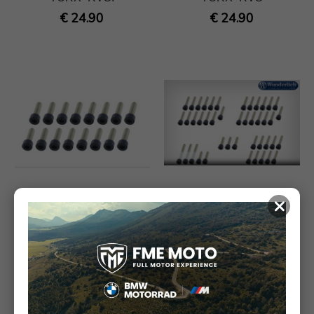
€ 24.90
€ 24.90
×
Wunderlich
Wunderlich
Motorschroefset, Torx -
Motorschroefset Torx -
zwart.
zwart.
€ 44.90
€ 44.90