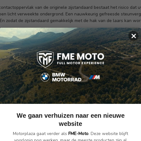
ontactoppervlak van de originele zijstandaard bestaat het risico d
een licht verweekte ondergrond.
Een nauwkeurig gefreesde steunvergro
En zodat de zijstandaard gemakkelijk met de hak van de laars kan wo
×
d
ico op wegzakken aanzienlijk
d
We gaan verhuizen naar een nieuwe
website
Motorplaza gaat verder als
FME-Moto
. Deze website blijft
voorlopig nog werken, maar de meeste producten zijn al