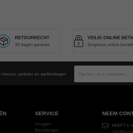
RETOURRECHT
VEILIG ONLINE BET
30 dagen garantie
Zorgeloos online bestel
e nieuws, updates en aanbiedingen
ËN
SERVICE
NEEM CON
Inloggen
HEEFT U 
Bestellingen
info@moto