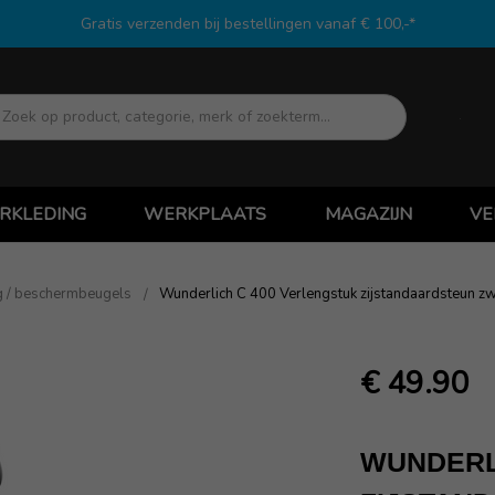
Gratis verzenden bij bestellingen vanaf € 100,-*
Zoek
RKLEDING
WERKPLAATS
MAGAZIJN
VE
g / beschermbeugels
Wunderlich C 400 Verlengstuk zijstandaardsteun zw
€ 49.90
WUNDERL