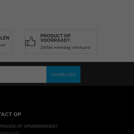
PRODUCT OP
ALEN
VOORRAAD?
len
Zelfde werkdag verstuurd
AANMELDEN
TACT OP
VRAGEN OF OPMERKINGEN?
rplaza.net