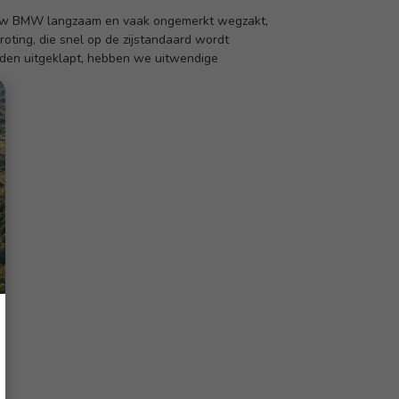
at uw BMW langzaam en vaak ongemerkt wegzakt,
ting, die snel op de zijstandaard wordt
rden uitgeklapt, hebben we uitwendige