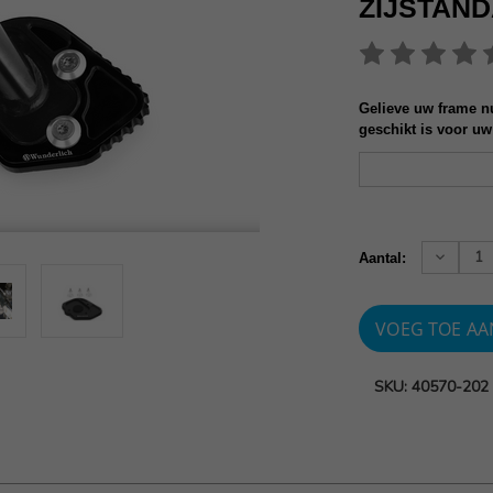
ZIJSTAN
Gelieve uw frame nu
geschikt is voor uw
Huidige
voorraad:
Verhoog
Aantal:
aantallen
SKU: 40570-202