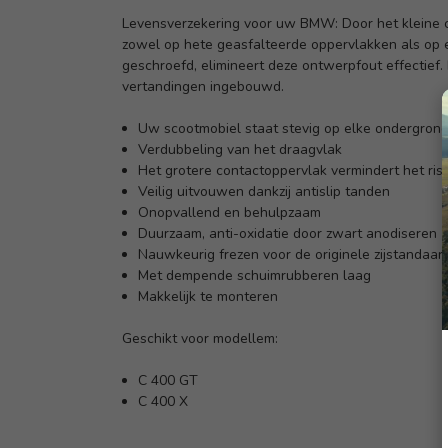
Levensverzekering voor uw BMW: Door het kleine c
zowel op hete geasfalteerde oppervlakken als op 
geschroefd, elimineert deze ontwerpfout effectief.
vertandingen ingebouwd.
Uw scootmobiel staat stevig op elke ondergron
Verdubbeling van het draagvlak
Het grotere contactoppervlak vermindert het ris
Veilig uitvouwen dankzij antislip tanden
Onopvallend en behulpzaam
Duurzaam, anti-oxidatie door zwart anodiseren
Nauwkeurig frezen voor de originele zijstandaar
Met dempende schuimrubberen laag
Makkelijk te monteren
Geschikt voor modellem:
C 400 GT
C 400 X