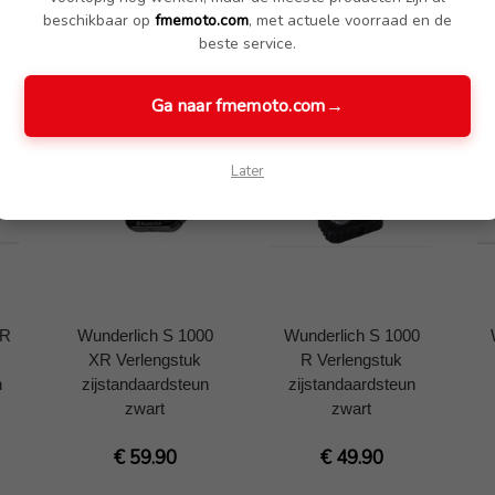
beschikbaar op
fmemoto.com
, met actuele voorraad en de
beste service.
Ga naar fmemoto.com
→
Later
 R
Wunderlich S 1000
Wunderlich S 1000
XR Verlengstuk
R Verlengstuk
n
zijstandaardsteun
zijstandaardsteun
zwart
zwart
€ 59.90
€ 49.90