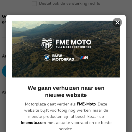
Bestel ook de versterking rechts
Gelieve uw frame nummer in te vullen ter controle of dit product
×
geschikt is voor uw motor:
Huidige
voorraad:
Verhoog
Verlaag
Aantal:
aantallen:
aantallen:
SKU: 43520-212
We gaan verhuizen naar een
SKU:
43520-212
nieuwe website
Motorplaza gaat verder als
FME-Moto
. Deze
website blijft voorlopig nog werken, maar de
Omschrijving
(Nog geen reviews)
meeste producten zijn al beschikbaar op
fmemoto.com
, met actuele voorraad en de beste
service.
Schermfversterking voor de GS met originele of