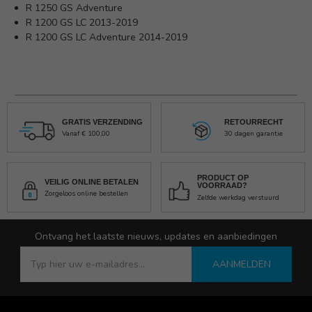
R 1250 GS Adventure
R 1200 GS LC 2013-2019
R 1200 GS LC Adventure 2014-2019
GRATIS VERZENDING
RETOURRECHT
Vanaf € 100,00
30 dagen garantie
PRODUCT OP
VEILIG ONLINE BETALEN
VOORRAAD?
Zorgeloos online bestellen
Zelfde werkdag verstuurd
Ontvang het laatste nieuws, updates en aanbiedingen
AANMELDEN