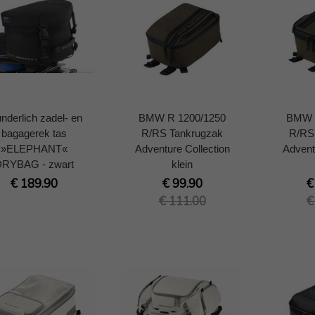
nderlich zadel- en
BMW R 1200/1250
BMW 
bagagerek tas
R/RS Tankrugzak
R/RS
»ELEPHANT«
Adventure Collection
Advent
DRYBAG - zwart
klein
€ 189.90
€ 99.90
€
€ 111.00
€