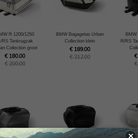
MW R 1200/1250
BMW Bagagetas Urban
BMW 
/RS Tankrugzak
Collection klein
R/RS Ta
an Collection groot
Coll
€ 189.00
€ 180.00
€
€ 212.00
€ 200.00
€
×