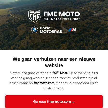
MW R 1200/1250
BMW R 1200/1250
BMW 
/RS Touringkoffer
R/RS Touringkoffer
R/RS 
Asphalt-Grey
Black-Storm
Li
€ 383.80
€ 383.80
€
€ 404.00
€ 404.00
€
We gaan verhuizen naar een nieuwe
website
Motorplaza gaat verder als
FME-Moto
. Deze website blijft
voorlopig nog werken, maar de meeste producten zijn al
beschikbaar op
fmemoto.com
, met actuele voorraad en de
beste service.
Ga naar fmemoto.com
→
gagerek Bovenste
Bagagerek
BMW R