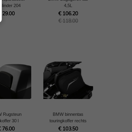
cilinder 204
4,5L
€ 29.00
€ 106.20
€ 118.00
 Rugsteun
BMW binnentas
koffer 30 l
touringkoffer rechts
€ 76.00
€ 103.50