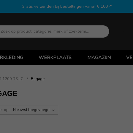
Gratis verzenden bij bestellingen vanaf € 100,-*
Zoek
RKLEDING
WERKPLAATS
MAGAZIJN
VE
R 1200 RS LC
Bagage
GAGE
er op: