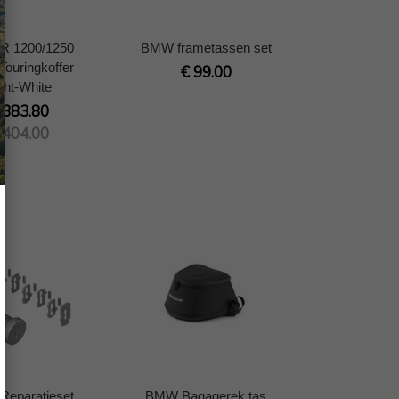
R 1200/1250
BMW frametassen set
Touringkoffer
€ 99.00
ght-White
 383.80
 404.00
eparatieset
BMW Bagagerek tas