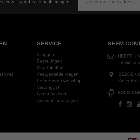
e nieuws, updates en aanbiedingen
ËN
SERVICE
NEEM CON
Inloggen
HEEFT U 
Bestellingen
info@moto
s
Maattabellen
ssoires
Veelgestelde vragen
BEZOEK 
Retourneren webshop
Kieler Boc
Verlanglijst
VOLG ONS
Laatst bekeken
Account instellingen