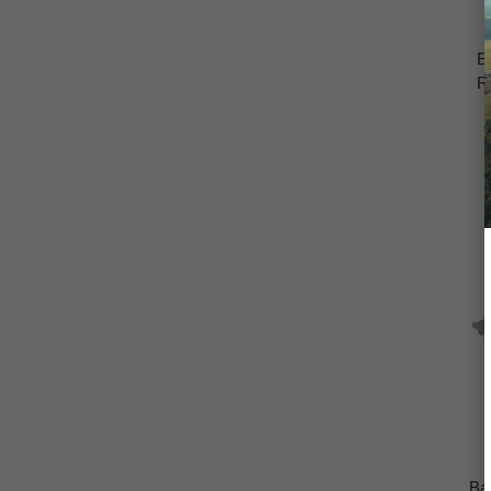
B
R
Ba