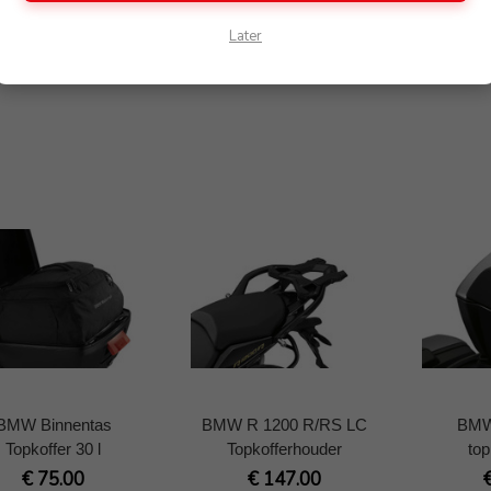
l R 1200 R/RS LC
Ondergedeelte R 1200
slot
Later
R/RS LC
€ 28.50
€ 19.00
BMW Binnentas
BMW R 1200 R/RS LC
BMW
Topkoffer 30 l
Topkofferhouder
top
€ 75.00
€ 147.00