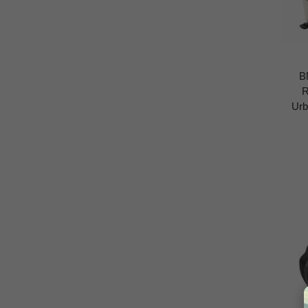
B
R
Urb