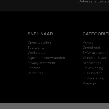
Ontvang het laatst
SNEL NAAR
CATEGORIE
Openingstijden
Motoren
Toertochten
Onderhoud
Werkplaats
BMW accessoire
Algemene voorwaarden
Wunderlich acce
Privacy statement
Accessoires
Contact
BMW kleding
Vacatures
Büse kleding
Rukka kleding
Magazijn