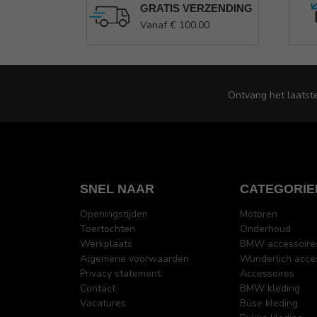
GRATIS VERZENDING
Vanaf € 100,00
Ontvang het laatst
SNEL NAAR
CATEGORIE
Openingstijden
Motoren
Toertochten
Onderhoud
Werkplaats
BMW accessoire
Algemene voorwaarden
Wunderlich acce
Privacy statement
Accessoires
Contact
BMW kleding
Vacatures
Büse kleding