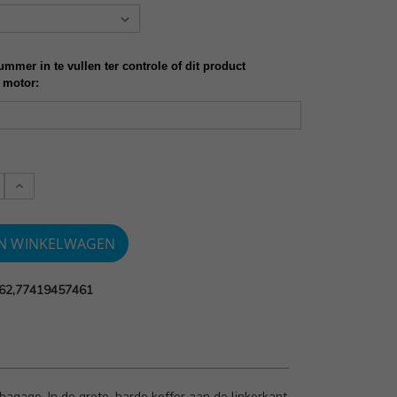
mmer in te vullen ter controle of dit product
 motor:
Verlaag
:
aantallen:
62,77419457461
bagage. In de grote, harde koffer aan de linkerkant