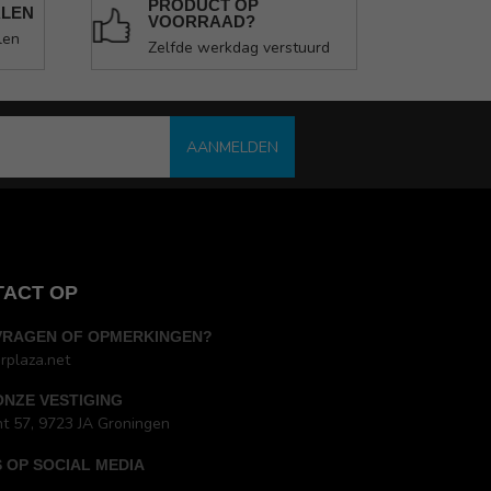
PRODUCT OP
ALEN
VOORRAAD?
len
Zelfde werkdag verstuurd
AANMELDEN
TACT OP
VRAGEN OF OPMERKINGEN?
rplaza.net
ONZE VESTIGING
ht 57, 9723 JA Groningen
 OP SOCIAL MEDIA