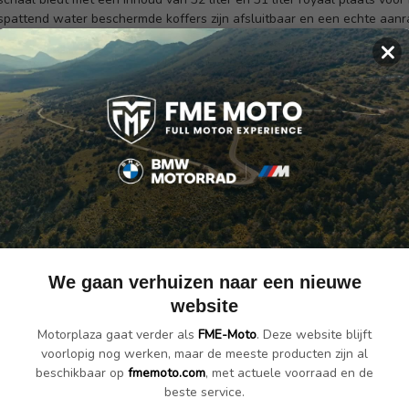
attend water beschermde koffers zijn afsluitbaar en een echte aanra
ker om jouw bagage erin te stoppen. Met een extra belading van max.
×
teerd geldt er een aanbevolen maximale snelheid van 180 km/u. Praktis
We gaan verhuizen naar een nieuwe
website
Motorplaza gaat verder als
FME-Moto
. Deze website blijft
voorlopig nog werken, maar de meeste producten zijn al
beschikbaar op
fmemoto.com
, met actuele voorraad en de
beste service.