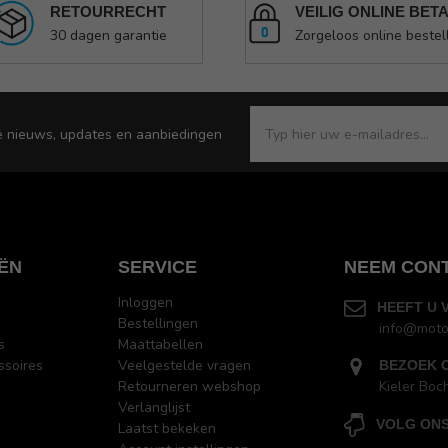
RETOURRECHT
VEILIG ONLINE BET
30 dagen garantie
Zorgeloos online bestel
e nieuws, updates en aanbiedingen
ËN
SERVICE
NEEM CON
Inloggen
HEEFT U 
Bestellingen
info@moto
s
Maattabellen
ssoires
Veelgestelde vragen
BEZOEK 
Retourneren webshop
Kieler Boc
Verlanglijst
VOLG ONS
Laatst bekeken