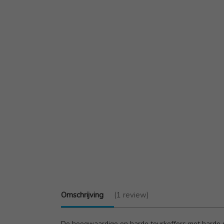
Omschrijving
(1 review)
De hoogwaardige en harde tourkoffers met harde sch