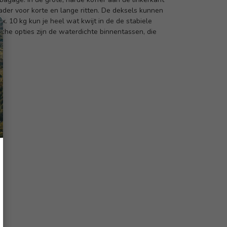
der voor korte en lange ritten. De deksels kunnen
 10 kg kun je heel wat kwijt in de de stabiele
che opties zijn de waterdichte binnentassen, die