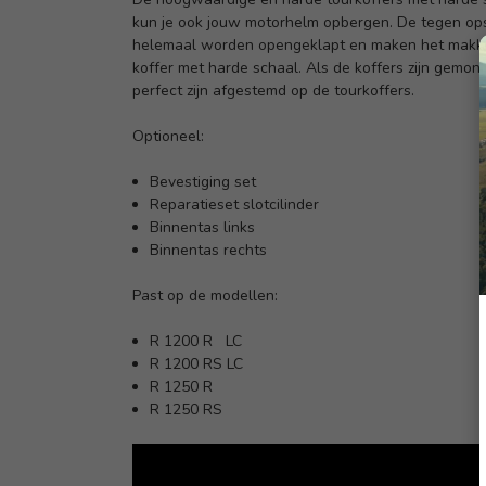
kun je ook jouw motorhelm opbergen. De tegen opsp
helemaal worden opengeklapt en maken het makkelij
koffer met harde schaal. Als de koffers zijn gemon
perfect zijn afgestemd op de tourkoffers.
Optioneel:
Bevestiging set
Reparatieset slotcilinder
Binnentas links
Binnentas rechts
Past op de modellen:
R 1200 R LC
R 1200 RS LC
R 1250 R
R 1250 RS