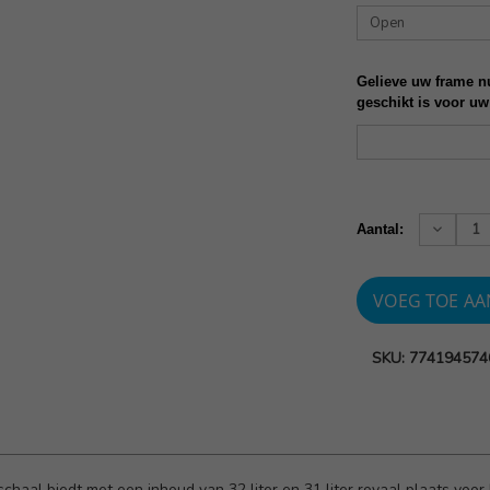
Gelieve uw frame nu
geschikt is voor uw
Huidige
voorraad:
Verhoog
Aantal:
aantallen
SKU: 774194574
aal biedt met een inhoud van 32 liter en 31 liter royaal plaats voor 