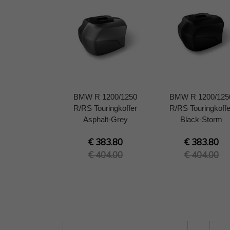
BMW R 1200/1250
BMW R 1200/125
R/RS Touringkoffer
R/RS Touringkoffe
Asphalt-Grey
Black-Storm
€ 383.80
€ 383.80
€ 404.00
€ 404.00