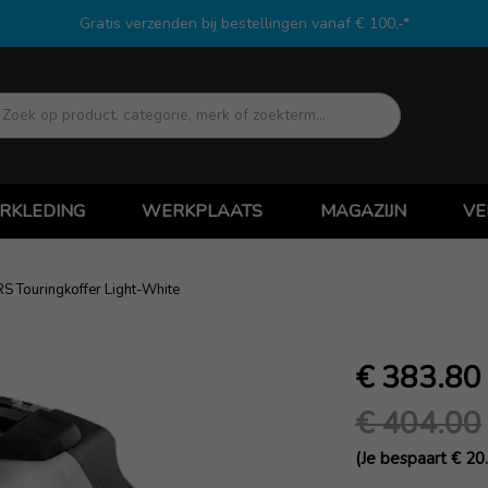
Gratis verzenden bij bestellingen vanaf € 100,-*
Zoek
RKLEDING
WERKPLAATS
MAGAZIJN
VE
 Touringkoffer Light-White
€ 383.80
€ 404.00
(Je bespaart € 20