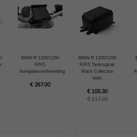
0
BMW R 1200/1250
BMW R 1200/1250
r
R/RS
R/RS Tankrugzak
Navigatievoorbereiding
Black Collection
A
klein
€ 267.00
€ 105.30
€ 117.00