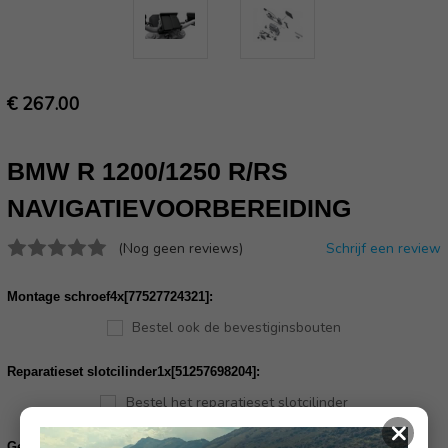
€ 267.00
BMW R 1200/1250 R/RS
NAVIGATIEVOORBEREIDING
(Nog geen reviews)
Schrijf een review
Montage schroef4x[77527724321]:
Bestel ook de bevestiginsbouten
Reparatieset slotcilinder1x[51257698204]:
Bestel het reparatieset slotcilinder
×
Gelieve uw frame nummer in te vullen ter controle of dit product