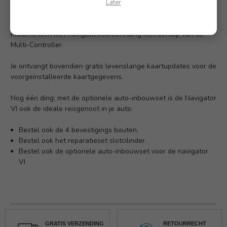
verkeersinformatie en de actuele weersverwachting je tour tot
Later
een multi-media-ervaring. De Navigator VI kan ook comfortabel
en veilig worden bediend met de handgrepen op BMW-
motorfietsen met navigatievoorbereiding met behulp van de
Multi-Controller.
Je ontvangt bovendien gratis levenslange kaartupdates voor de
voorgeïnstalleerde kaartgegevens.
Nog één ding: met de optionele auto-inbouwset is de Navigator
VI ook de ideale reisgenoot in je auto.
Bestel ook de 4 bevestigings bouten.
Bestel ook het reparatieset slotcilinder.
Bestel ook de optionele
auto-inbouwset voor de navigator
VI
GRATIS VERZENDING
RETOURRECHT