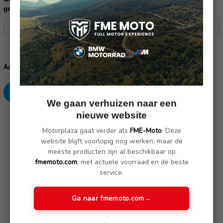
geschikt is voor uw motor:
Huidige
voorraad:
Verhoog
Verlaag
Aantal:
aantallen:
aantallen:
We gaan verhuizen naar een
nieuwe website
SKU: 77528555507
Motorplaza gaat verder als
FME-Moto
. Deze
website blijft voorlopig nog werken, maar de
meeste producten zijn al beschikbaar op
Omschrijving
(Nog geen reviews)
fmemoto.com
, met actuele voorraad en de beste
service.
De navigatie VI in combinatie met de navigatievoorbereiding,
maken nog meer baanbrekende functies zoals de pagina's "My
Ga naar fmemoto.com
→
motorcycle", waarschuwings- en statusberichten evenals de
optionele "Smartphone Link"-app voor realtime