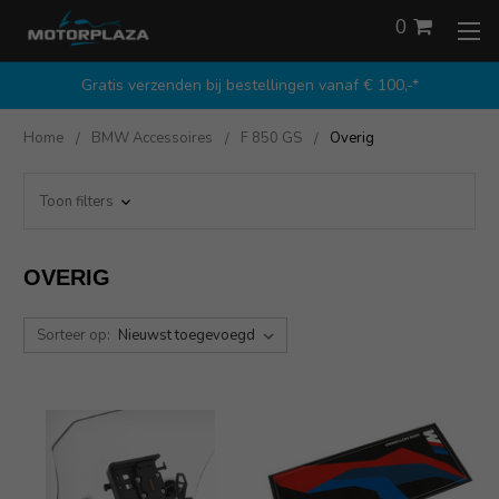
0
Gratis verzenden bij bestellingen vanaf € 100,-*
Home
BMW Accessoires
F 850 GS
Overig
Toon filters
OVERIG
Sorteer op: