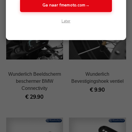
€ 49.90
Ga naar fmemoto.com
→
Later
Wunderlich Beeldscherm
Wunderlich
beschermer BMW
Bevestigingshoek ventiel
Connectivity
€ 9.90
€ 29.90