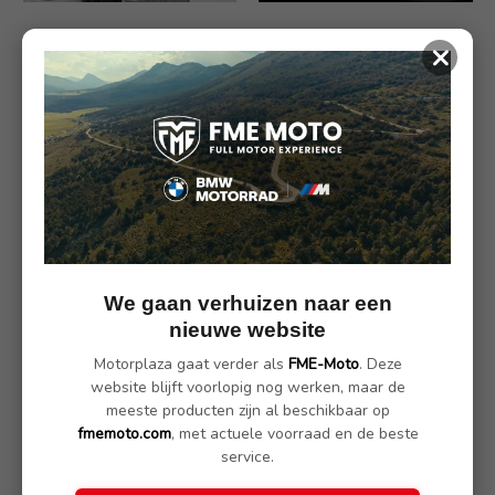
×
Wunderlich Windscherm
Wunderlich reflecterende
Flowjet
stickers
€ 59.90
€ 39.90
We gaan verhuizen naar een
nieuwe website
Motorplaza gaat verder als
FME-Moto
. Deze
website blijft voorlopig nog werken, maar de
meeste producten zijn al beschikbaar op
Wunderlich Set
Wunderlich Sleutel hoes
fmemoto.com
, met actuele voorraad en de beste
Knipperlicht beschermer
leer
service.
voor
€ 29.90